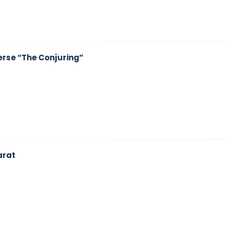
erse “The Conjuring”
arat