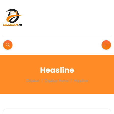
Heasline
Dejabar
Dejabar Home
Heasline