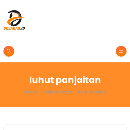
luhut panjaitan
Dejabar
Dejabar Home
luhut panjaitan