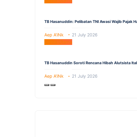
Berita Utama
TB Hasanuddin: Pelibatan TNI Awasi Wajib Pajak 
Aep A'iNk
21 July 2026
Berita Utama
TB Hasanuddin Soroti Rencana Hibah Alutsista It
Aep A'iNk
21 July 2026