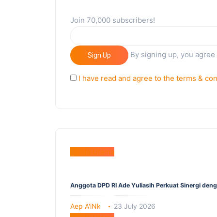
Join 70,000 subscribers!
By signing up, you agree
Sign Up
I have read and agree to the terms & con
Berita Utama
Anggota DPD RI Ade Yuliasih Perkuat Sinergi den
Aep A'iNk
23 July 2026