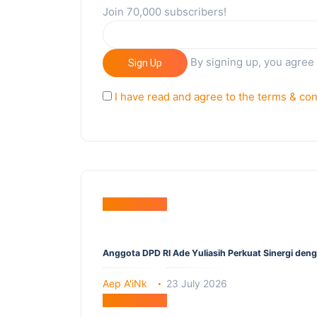
Join 70,000 subscribers!
By signing up, you agree
Sign Up
I have read and agree to the terms & con
Berita Utama
Anggota DPD RI Ade Yuliasih Perkuat Sinergi den
Aep A'iNk
23 July 2026
Berita Utama