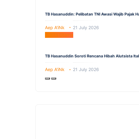
TB Hasanuddin: Pelibatan TNI Awasi Wajib Pajak 
Aep A'iNk
21 July 2026
Berita Utama
TB Hasanuddin Soroti Rencana Hibah Alutsista It
Aep A'iNk
21 July 2026