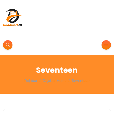
Seventeen
Dejabar
Dejabar Home
Seventeen