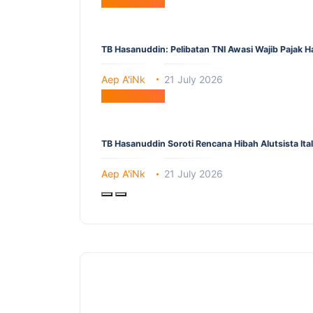
Berita Utama
TB Hasanuddin: Pelibatan TNI Awasi Wajib Pajak 
Aep A'iNk
21 July 2026
Berita Utama
TB Hasanuddin Soroti Rencana Hibah Alutsista It
Aep A'iNk
21 July 2026