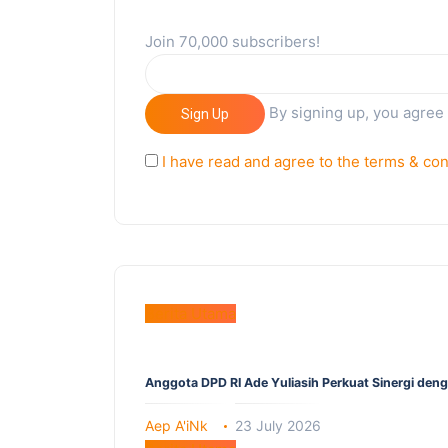
Join 70,000 subscribers!
By signing up, you agree
Sign Up
I have read and agree to the terms & con
Berita Utama
Anggota DPD RI Ade Yuliasih Perkuat Sinergi den
Aep A'iNk
23 July 2026