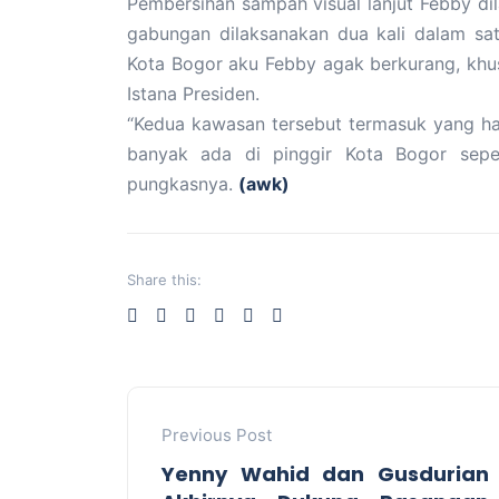
Pembersihan sampah visual lanjut Febby dil
gabungan dilaksanakan dua kali dalam sa
Kota Bogor aku Febby agak berkurang, kh
Istana Presiden.
“Kedua kawasan tersebut termasuk yang haru
banyak ada di pinggir Kota Bogor seper
pungkasnya.
(awk)
Share this:
Previous Post
Yenny Wahid dan Gusdurian