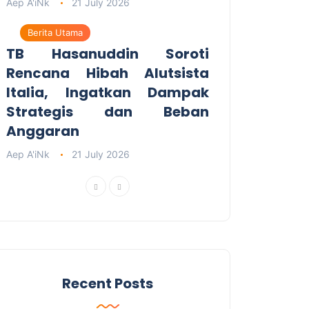
Aep A'iNk
21 July 2026
Berita Utama
TB Hasanuddin Soroti
Rencana Hibah Alutsista
Italia, Ingatkan Dampak
Strategis dan Beban
Anggaran
Aep A'iNk
21 July 2026
Recent Posts