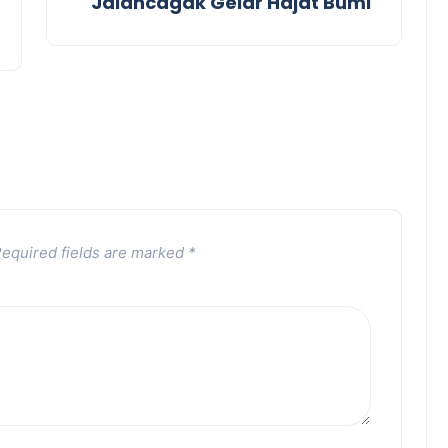
Jalancagak Gelar Hajat Bumi
equired fields are marked
*