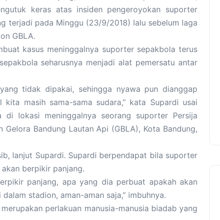
ngutuk keras atas insiden pengeroyokan suporter
ng terjadi pada Minggu (23/9/2018) lalu sebelum laga
dion GBLA.
mbuat kasus meninggalnya suporter sepakbola terus
epakbola seharusnya menjadi alat pemersatu antar
a yang tidak dipakai, sehingga nyawa pun dianggap
l kita masih sama-sama sudara,” kata Supardi usai
i lokasi meninggalnya seorang suporter Persija
ion Gelora Bandung Lautan Api (GBLA), Kota Bandung,
b, lanjut Supardi. Supardi berpendapat bila suporter
akan berpikir panjang.
berpikir panjang, apa yang dia perbuat apakah akan
i dalam stadion, aman-aman saja,” imbuhnya.
t merupakan perlakuan manusia-manusia biadab yang