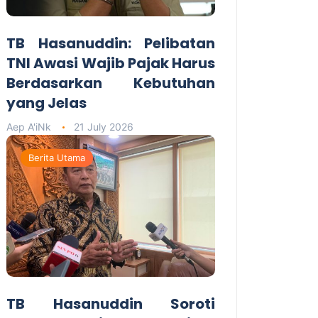
TB Hasanuddin: Pelibatan
TNI Awasi Wajib Pajak Harus
Berdasarkan Kebutuhan
yang Jelas
Aep A'iNk
21 July 2026
Berita Utama
TB Hasanuddin Soroti