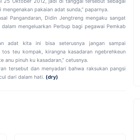
 25 Oktober 2012, jadi di tanggal tersebut sebagai
i mengenakan pakaian adat sunda,” paparnya.
 asal Pangandaran, Didin Jengtreng mengaku sangat
n dalam mengeluarkan Perbup bagi pegawai Pemkab
 adat kita ini bisa seterusnya jangan sampai
h tos teu kompak, kirangna kasadaran ngebrehkeun
te anu pinuh ku kasadaran,” cetusnya.
ran tersebut dan menyadari bahwa raksukan pangsi
cul dari dalam hati.
(dry)