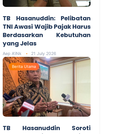
TB Hasanuddin: Pelibatan
TNI Awasi Wajib Pajak Harus
Berdasarkan Kebutuhan
yang Jelas
Aep A'iNk
21 July 2026
Berita Utama
TB Hasanuddin Soroti