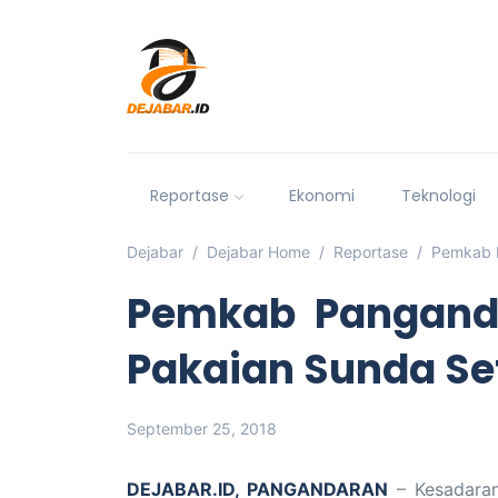
Reportase
Ekonomi
Teknologi
Dejabar
Dejabar Home
Reportase
Pemkab P
Pemkab Pangand
Pakaian Sunda Se
September 25, 2018
DEJABAR.ID, PANGANDARAN
– Kesadaran