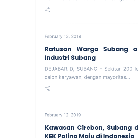
February 13, 2019
Ratusan Warga Subang a
Industri Subang
DEJABAR.ID, SUBANG - Sekitar 200 le
calon karyawan, dengan mayoritas…
February 12, 2019
Kawasan Cirebon, Subang d
KEK Paling Maju di Indonesia