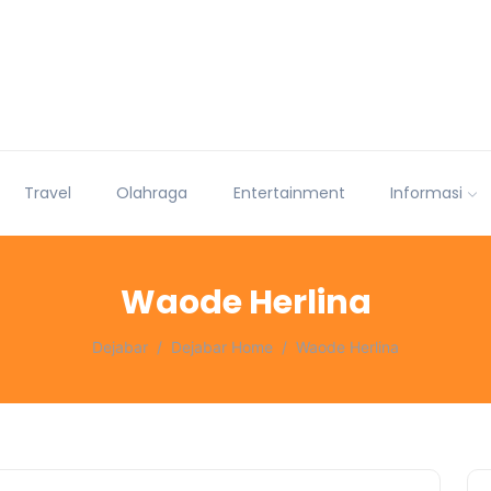
Travel
Olahraga
Entertainment
Informasi
Waode Herlina
Dejabar
Dejabar Home
Waode Herlina