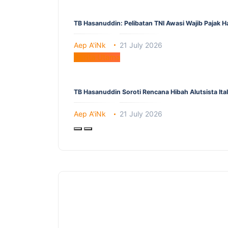
TB Hasanuddin: Pelibatan TNI Awasi Wajib Pajak 
Aep A'iNk
21 July 2026
Berita Utama
TB Hasanuddin Soroti Rencana Hibah Alutsista It
Aep A'iNk
21 July 2026