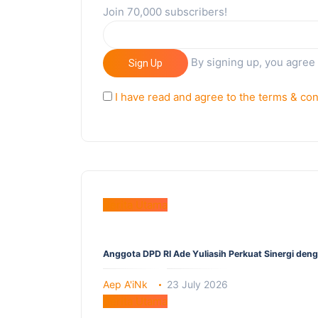
Join 70,000 subscribers!
By signing up, you agree
Sign Up
I have read and agree to the terms & con
Berita Utama
Anggota DPD RI Ade Yuliasih Perkuat Sinergi den
Aep A'iNk
23 July 2026
Berita Utama