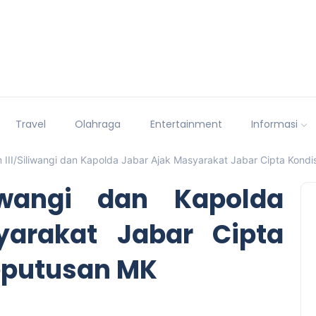
Travel
Olahraga
Entertainment
Informasi
III/Siliwangi dan Kapolda Jabar Ajak Masyarakat Jabar Cipta Kond
liwangi dan Kapolda
yarakat Jabar Cipta
eputusan MK