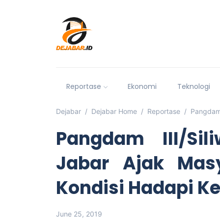
Reportase
Ekonomi
Teknologi
Dejabar
Dejabar Home
Reportase
Pangdam 
Pangdam III/Si
Jabar Ajak Mas
Kondisi Hadapi K
June 25, 2019