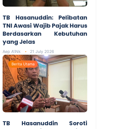
TB Hasanuddin: Pelibatan
TNI Awasi Wajib Pajak Harus
Berdasarkan Kebutuhan
yang Jelas
Aep A'iNk
21 July 2026
Berita Utama
TB Hasanuddin Soroti