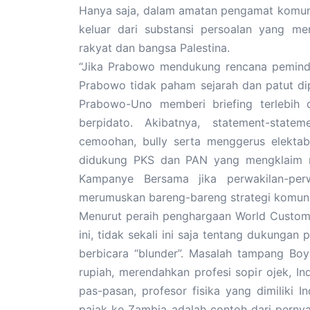
Hanya saja, dalam amatan pengamat komunik
keluar dari substansi persoalan yang me
rakyat dan bangsa Palestina.
“Jika Prabowo mendukung rencana peminda
Prabowo tidak paham sejarah dan patut di
Prabowo-Uno memberi briefing terlebih
berpidato. Akibatnya, statement-stat
cemoohan, bully serta menggerus elektab
didukung PKS dan PAN yang mengklaim m
Kampanye Bersama jika perwakilan-per
merumuskan bareng-bareng strategi komunik
Menurut peraih penghargaan World Custom 
ini, tidak sekali ini saja tentang dukunga
berbicara “blunder”. Masalah tampang Boyo
rupiah, merendahkan profesi sopir ojek, I
pas-pasan, profesor fisika yang dimiliki I
pajak ke Zambia adalah contoh dari pern