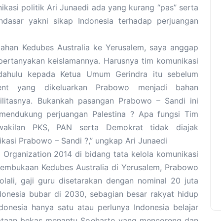
asi politik Ari Junaedi ada yang kurang “pas” serta
ndasar yakni sikap Indonesia terhadap perjuangan
han Kedubes Australia ke Yerusalem, saya anggap
pertanyakan keislamannya. Harusnya tim komunikasi
 dahulu kepada Ketua Umum Gerindra itu sebelum
ement yang dikeluarkan Prabowo menjadi bahan
ilitasnya. Bukankah pasangan Prabowo – Sandi ini
endukung perjuangan Palestina ? Apa fungsi Tim
wakilan PKS, PAN serta Demokrat tidak diajak
asi Prabowo – Sandi ?,” ungkap Ari Junaedi
Organization 2014 di bidang tata kelola komunikasi
n pembukaan Kedubes Australia di Yerusalem, Prabowo
lali, gaji guru disetarakan dengan nominal 20 juta
ndonesia bubar di 2030, sebagian besar rakyat hidup
ndonesia hanya satu atau perlunya Indonesia belajar
yataan bekas menantu Soeharto yang mencoreng dan