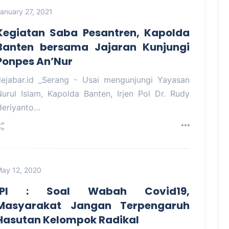
anuary 27, 2021
Kegiatan Saba Pesantren, Kapolda
Banten bersama Jajaran Kunjungi
Ponpes An’Nur
dejabar.id _Serang - Usai mengunjungi Yayasan
Nurul Islam, Kapolda Banten, Irjen Pol Dr. Rudy
Heriyanto…
ay 12, 2020
IPI : Soal Wabah Covid19,
Masyarakat Jangan Terpengaruh
Hasutan Kelompok Radikal