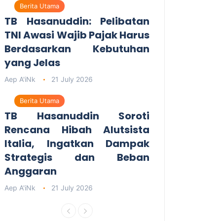
Berita Utama
TB Hasanuddin: Pelibatan
TNI Awasi Wajib Pajak Harus
Berdasarkan Kebutuhan
yang Jelas
Aep A'iNk
21 July 2026
Berita Utama
TB Hasanuddin Soroti
Rencana Hibah Alutsista
Italia, Ingatkan Dampak
Strategis dan Beban
Anggaran
Aep A'iNk
21 July 2026