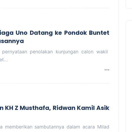
diaga Uno Datang ke Pondok Buntet
lasannya
 pernyataan penolakan kunjungan calon wakil
tet…
n KH Z Musthafa, Ridwan Kamil Asik
la memberikan sambutannya dalam acara Milad