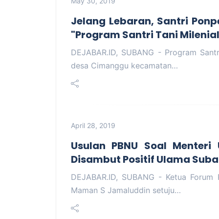
May 30, 2019
Jelang Lebaran, Santri Pon
"Program Santri Tani Milenial
DEJABAR.ID, SUBANG - Program Santri 
desa Cimanggu kecamatan…
April 28, 2019
Usulan PBNU Soal Menteri 
Disambut Positif Ulama Sub
DEJABAR.ID, SUBANG - Ketua Forum 
Maman S Jamaluddin setuju…