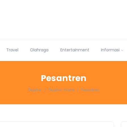
Travel
Olahraga
Entertainment
Informasi
Pesantren
Dejabar
Dejabar Home
Pesantren