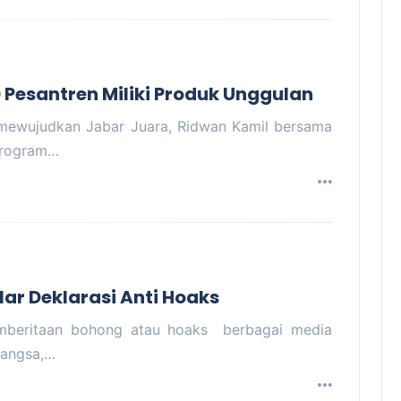
 Pesantren Miliki Produk Unggulan
wujudkan Jabar Juara, Ridwan Kamil bersama
 program…
elar Deklarasi Anti Hoaks
beritaan bohong atau hoaks berbagai media
bangsa,…