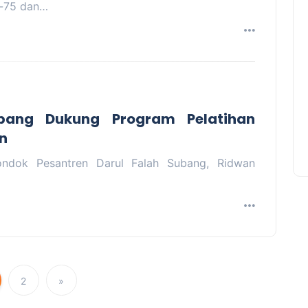
e-75 dan…
ubang Dukung Program Pelatihan
n
ndok Pesantren Darul Falah Subang, Ridwan
2
»